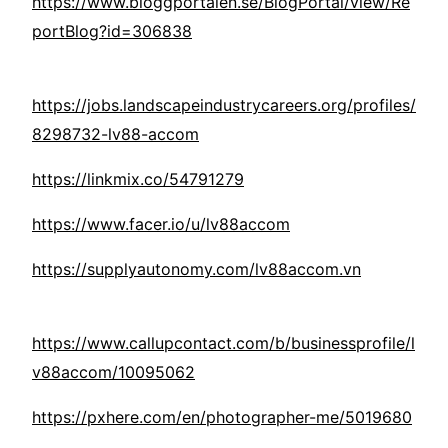
https://www.bloggportalen.se/BlogPortal/view/Re
portBlog?id=306838
https://jobs.landscapeindustrycareers.org/profiles/
8298732-lv88-accom
https://linkmix.co/54791279
https://www.facer.io/u/lv88accom
https://supplyautonomy.com/lv88accom.vn
https://www.callupcontact.com/b/businessprofile/l
v88accom/10095062
https://pxhere.com/en/photographer-me/5019680