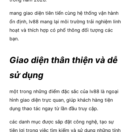
mang giao diện tiên tiến cùng hệ thống vận hành
ổn định, lv88 mang lại môi trường trải nghiệm linh
hoạt và thích hợp có phổ thông đối tượng các
bạn.
Giao diện thân thiện và dễ
sử dụng
một trong những điểm đặc sắc của lv88 là ngoại
hình giao diện trực quan, giúp khách hàng tiện
dụng thao tác ngay từ lần đầu truy cập.
các danh mục được sắp đặt công nghệ, tạo sự
tiện lợi trong việc tìm kiếm và sử dụng những tính