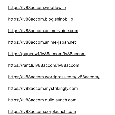
https://lv88accom.webflow.io
https://lv88accom.blog.shinobi.jp
https://lv88accom.anime-voice.com
https://lv88accom.anime-japan.net
https://paper.wf/lv88accom/lv88accom
https://rant.li/lv88accom/lv88accom
https://lv88accom.wordpress.com/lv88accom/
https://lv88accom.mystrikingly.com
https://lv88accom.guildlaunch.com
https://lv88accom.corplaunch.com