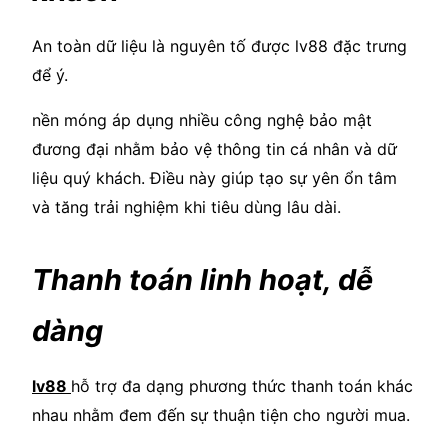
An toàn dữ liệu là nguyên tố được lv88 đặc trưng
để ý.
nền móng áp dụng nhiều công nghệ bảo mật
đương đại nhằm bảo vệ thông tin cá nhân và dữ
liệu quý khách. Điều này giúp tạo sự yên ổn tâm
và tăng trải nghiệm khi tiêu dùng lâu dài.
Thanh toán linh hoạt, dễ
dàng
lv88
hỗ trợ đa dạng phương thức thanh toán khác
nhau nhằm đem đến sự thuận tiện cho người mua.