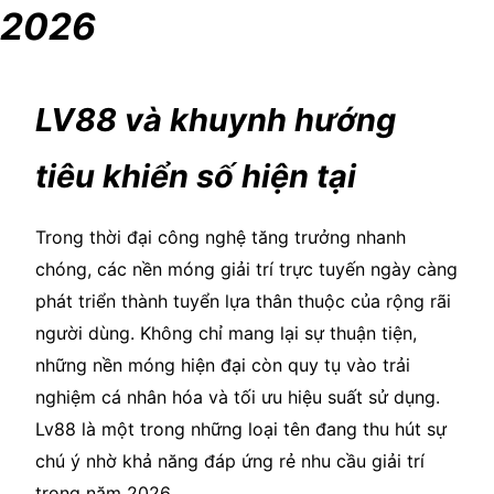
2026
LV88 và khuynh hướng
tiêu khiển số hiện tại
Trong thời đại công nghệ tăng trưởng nhanh
chóng, các nền móng giải trí trực tuyến ngày càng
phát triển thành tuyển lựa thân thuộc của rộng rãi
người dùng. Không chỉ mang lại sự thuận tiện,
những nền móng hiện đại còn quy tụ vào trải
nghiệm cá nhân hóa và tối ưu hiệu suất sử dụng.
Lv88 là một trong những loại tên đang thu hút sự
chú ý nhờ khả năng đáp ứng rẻ nhu cầu giải trí
trong năm 2026.