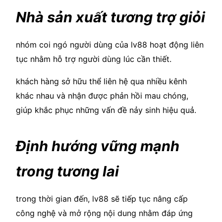
Nhà sản xuất tương trợ giỏi
nhóm coi ngó người dùng của lv88 hoạt động liên
tục nhằm hỗ trợ người dùng lúc cần thiết.
khách hàng sở hữu thể liên hệ qua nhiều kênh
khác nhau và nhận được phản hồi mau chóng,
giúp khắc phục những vấn đề nảy sinh hiệu quả.
Định hướng vững mạnh
trong tương lai
trong thời gian đến, lv88 sẽ tiếp tục nâng cấp
công nghệ và mở rộng nội dung nhằm đáp ứng