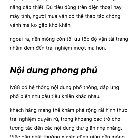
năng cấp thiết. Dù tiêu dùng trên điện thoại hay
máy tính, người mua vẫn có thể thao tác chóng
vánh mà ko gặp khó khăn.
ngoài ra, nền móng còn tối ưu tốc độ vận tải trang
nhằm đem đến trải nghiệm mượt mà hơn.
Nội dung phong phú
lv88 có hệ thống nội dung phổ thông, đáp ứng
phổ biến nhu cầu tiêu khiển khác nhau.
khách hàng mang thể khám phá rộng rãi hình thức
trải nghiệm quyến rũ, trong khoảng các trò chơi
tương tác đến các nội dung thư giãn nhẹ nhàng.
Việc cập nhật thường xuyên cũng giúp nền móng