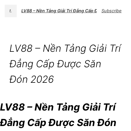
t.
LV88 – Nền Tảng Giải Trí Đẳng Cấp Được Săn Đón 2
Subscribe
LV88 – Nền Tảng Giải Trí
Đẳng Cấp Được Săn
Đón 2026
LV88 – Nền Tảng Giải Trí
Đẳng Cấp Được Săn Đón