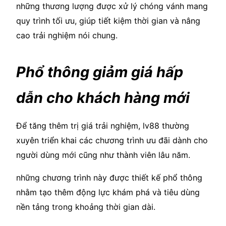
những thương lượng được xử lý chóng vánh mang
quy trình tối ưu, giúp tiết kiệm thời gian và nâng
cao trải nghiệm nói chung.
Phổ thông giảm giá hấp
dẫn cho khách hàng mới
Để tăng thêm trị giá trải nghiệm, lv88 thường
xuyên triển khai các chương trình ưu đãi dành cho
người dùng mới cũng như thành viên lâu năm.
những chương trình này được thiết kế phổ thông
nhằm tạo thêm động lực khám phá và tiêu dùng
nền tảng trong khoảng thời gian dài.