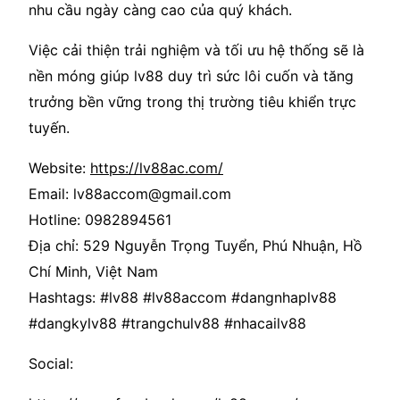
nhu cầu ngày càng cao của quý khách.
Việc cải thiện trải nghiệm và tối ưu hệ thống sẽ là
nền móng giúp lv88 duy trì sức lôi cuốn và tăng
trưởng bền vững trong thị trường tiêu khiển trực
tuyến.
Website:
https://lv88ac.com/
Email: lv88accom@gmail.com
Hotline: 0982894561
Địa chỉ: 529 Nguyễn Trọng Tuyển, Phú Nhuận, Hồ
Chí Minh, Việt Nam
Hashtags: #lv88 #lv88accom #dangnhaplv88
#dangkylv88 #trangchulv88 #nhacailv88
Social: