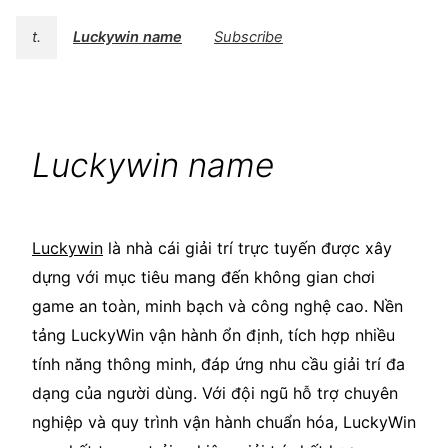
t.
Luckywin name
Subscribe
Luckywin name
Luckywin
là nhà cái giải trí trực tuyến được xây
dựng với mục tiêu mang đến không gian chơi
game an toàn, minh bạch và công nghệ cao. Nền
tảng LuckyWin vận hành ổn định, tích hợp nhiều
tính năng thông minh, đáp ứng nhu cầu giải trí đa
dạng của người dùng. Với đội ngũ hỗ trợ chuyên
nghiệp và quy trình vận hành chuẩn hóa, LuckyWin