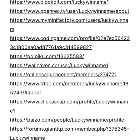
https://www.blockdit.com/luckywinname1
https://www.openrec.tv/user/Luckywinname/about
https://www.myminifactory.com/users/luckywinna
m
https://www.codingame.com/profile/02e7ec56422
3c1800ea0ad87761a9c314599827
https://poipiku.com/13625583/
https://wallhaven.cc/user/Luckywinname1
https://onlinesequencer.net/members/274721
https://www.tdpri.com/members/luckywinname.18
5249/#about
https://www.clickasnap.com/profile/Luckywinnam
e1
https://paizo.com/people/Luckywinname/profile
https://forums.giantitp.com/member.php?375345-
Luckywinname