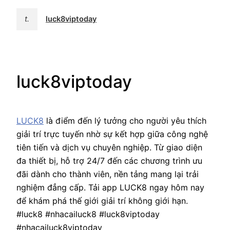
t.
luck8viptoday
luck8viptoday
LUCK8
là điểm đến lý tưởng cho người yêu thích
giải trí trực tuyến nhờ sự kết hợp giữa công nghệ
tiên tiến và dịch vụ chuyên nghiệp. Từ giao diện
đa thiết bị, hỗ trợ 24/7 đến các chương trình ưu
đãi dành cho thành viên, nền tảng mang lại trải
nghiệm đẳng cấp. Tải app LUCK8 ngay hôm nay
để khám phá thế giới giải trí không giới hạn.
#luck8 #nhacailuck8 #luck8viptoday
#nhacailuck8viptoday