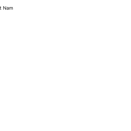
ệt Nam