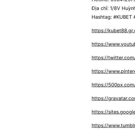
Địa chỉ: 1/8V Huỳn
Hashtag: #KUBET 
https://kubet88.gr
https://www.yout
https://twitter.c
https://www.pinte
https://500px.co
https://gravatar.
https://sites.goo
https://www.tumb