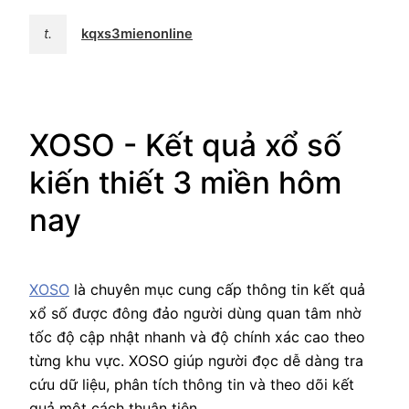
t.
kqxs3mienonline
XOSO - Kết quả xổ số
kiến thiết 3 miền hôm
nay
XOSO
là chuyên mục cung cấp thông tin kết quả
xổ số được đông đảo người dùng quan tâm nhờ
tốc độ cập nhật nhanh và độ chính xác cao theo
từng khu vực. XOSO giúp người đọc dễ dàng tra
cứu dữ liệu, phân tích thông tin và theo dõi kết
quả một cách thuận tiện.