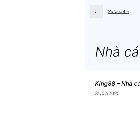
t.
Subscribe
Nhà cá
King88 – Nhà cá
31/07/2025