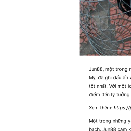
Jun88, một trong n
Mỹ, đã ghi dấu ấn
tốt nhất. Với một 
điểm đến lý tưởng 
Xem thêm:
https:/
Một trong những yế
bạch. Jun88 cam k