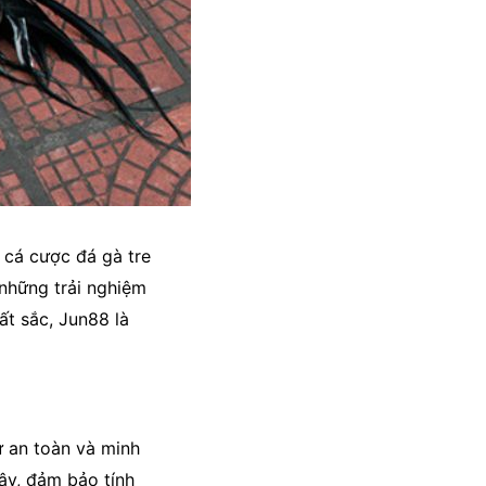
 cá cược đá gà tre
những trải nghiệm
ất sắc, Jun88 là
ự an toàn và minh
ậy, đảm bảo tính