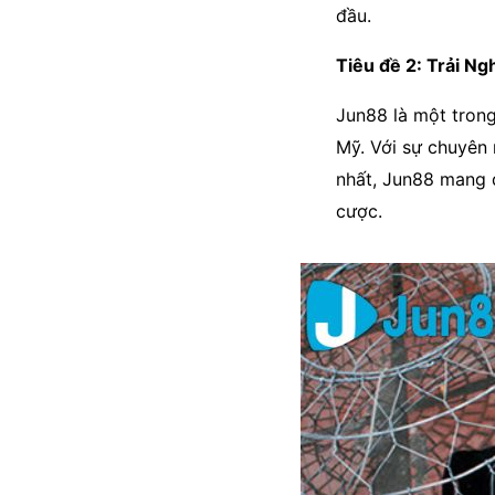
đầu.
Tiêu đề 2: Trải N
Jun88 là một trong
Mỹ. Với sự chuyên 
nhất, Jun88 mang 
cược.