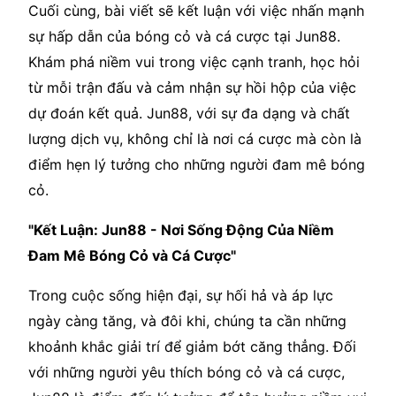
Cuối cùng, bài viết sẽ kết luận với việc nhấn mạnh
sự hấp dẫn của bóng cỏ và cá cược tại Jun88.
Khám phá niềm vui trong việc cạnh tranh, học hỏi
từ mỗi trận đấu và cảm nhận sự hồi hộp của việc
dự đoán kết quả. Jun88, với sự đa dạng và chất
lượng dịch vụ, không chỉ là nơi cá cược mà còn là
điểm hẹn lý tưởng cho những người đam mê bóng
cỏ.
"Kết Luận: Jun88 - Nơi Sống Động Của Niềm
Đam Mê Bóng Cỏ và Cá Cược"
Trong cuộc sống hiện đại, sự hối hả và áp lực
ngày càng tăng, và đôi khi, chúng ta cần những
khoảnh khắc giải trí để giảm bớt căng thẳng. Đối
với những người yêu thích bóng cỏ và cá cược,