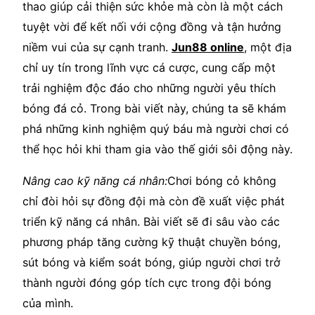
thao giúp cải thiện sức khỏe mà còn là một cách
tuyệt vời để kết nối với cộng đồng và tận hưởng
niềm vui của sự cạnh tranh.
Jun88 online
, một địa
chỉ uy tín trong lĩnh vực cá cược, cung cấp một
trải nghiệm độc đáo cho những người yêu thích
bóng đá cỏ. Trong bài viết này, chúng ta sẽ khám
phá những kinh nghiệm quý báu mà người chơi có
thể học hỏi khi tham gia vào thế giới sôi động này.
Nâng cao kỹ năng cá nhân:
Chơi bóng cỏ không
chỉ đòi hỏi sự đồng đội mà còn đề xuất việc phát
triển kỹ năng cá nhân. Bài viết sẽ đi sâu vào các
phương pháp tăng cường kỹ thuật chuyền bóng,
sút bóng và kiểm soát bóng, giúp người chơi trở
thành người đóng góp tích cực trong đội bóng
của mình.