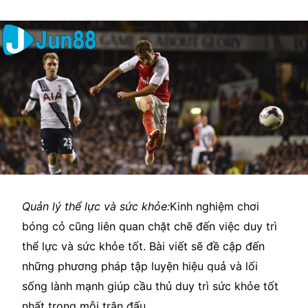
Quản lý thể lực và sức khỏe:
Kinh nghiệm chơi
bóng cỏ cũng liên quan chặt chẽ đến việc duy trì
thể lực và sức khỏe tốt. Bài viết sẽ đề cập đến
những phương pháp tập luyện hiệu quả và lối
sống lành mạnh giúp cầu thủ duy trì sức khỏe tốt
nhất trong mỗi trận đấu.