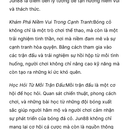
Jun88 là điểm đến lý tưởng để tận hưởng niềm vui
và thách thức.
Khám Phá Niềm Vui Trong Cạnh Tranh:
Bóng cỏ
không chỉ là một trò chơi thể thao, mà còn là một
trải nghiệm tinh thần, nơi mà niềm đam mê và sự
cạnh tranh hòa quyện. Bằng cách tham gia vào
các trận đấu và trải nghiệm sự hồi hộp từ mỗi tình
huống, người chơi không chỉ nâng cao kỹ năng mà
còn tạo ra những kí ức khó quên.
Học Hỏi Từ Mỗi Trận Đấu:
Mỗi trận đấu là một cơ
hội để học hỏi. Quan sát chiến thuật, phong cách
chơi, và những bài học từ những đội bóng xuất
sắc giúp người hâm mộ và người chơi cảm nhận
sự phát triển của bóng đá cỏ. Jun88 không chỉ
mang lại cơ hội cá cược mà còn là nguồn thông