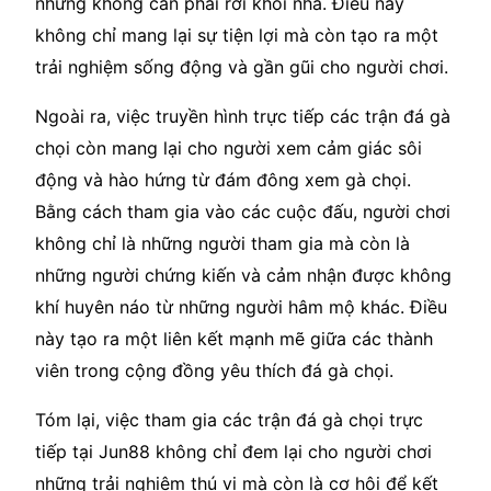
nhưng không cần phải rời khỏi nhà. Điều này
không chỉ mang lại sự tiện lợi mà còn tạo ra một
trải nghiệm sống động và gần gũi cho người chơi.
Ngoài ra, việc truyền hình trực tiếp các trận đá gà
chọi còn mang lại cho người xem cảm giác sôi
động và hào hứng từ đám đông xem gà chọi.
Bằng cách tham gia vào các cuộc đấu, người chơi
không chỉ là những người tham gia mà còn là
những người chứng kiến và cảm nhận được không
khí huyên náo từ những người hâm mộ khác. Điều
này tạo ra một liên kết mạnh mẽ giữa các thành
viên trong cộng đồng yêu thích đá gà chọi.
Tóm lại, việc tham gia các trận đá gà chọi trực
tiếp tại Jun88 không chỉ đem lại cho người chơi
những trải nghiệm thú vị mà còn là cơ hội để kết