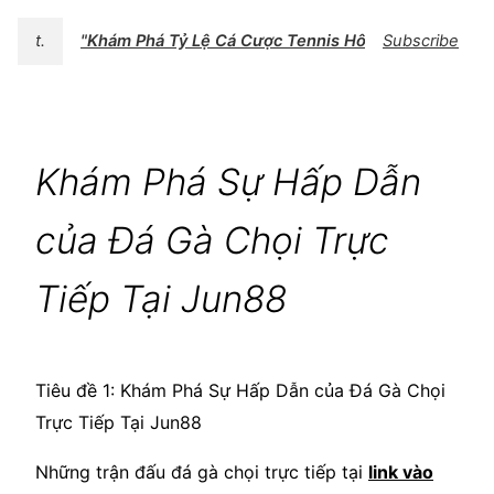
t.
"Khám Phá Tỷ Lệ Cá Cược Tennis Hôm Nay: Sự Chuẩn
Subscribe
Khám Phá Sự Hấp Dẫn
của Đá Gà Chọi Trực
Tiếp Tại Jun88
Tiêu đề 1: Khám Phá Sự Hấp Dẫn của Đá Gà Chọi
Trực Tiếp Tại Jun88
Những trận đấu đá gà chọi trực tiếp tại
link vào