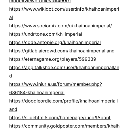
mode=viewprofile&u=49001
https://www.wikidot.com/user:info/khaihoanimperi
al
https://www.sociomix.com/u/khaihoanimperial/
https://undrtone.com/kh_imperial
https://code.antopie.org/khaihoanimperial
https://gitlab.aicrowd.com/khaihoanimperialland
https://eternagame.org/players/599339
https://app.talkshoe.com/user/khaihoanimperiallan
d
https://www.iniuria.us/forum/member.php?
636184-khaihoanimperial
https://doodleordie.com/profile/khaihoanimperiall
and
https://slidehtml5.com/homepage/ruco#About
https://community.goldposter.com/members/khaih