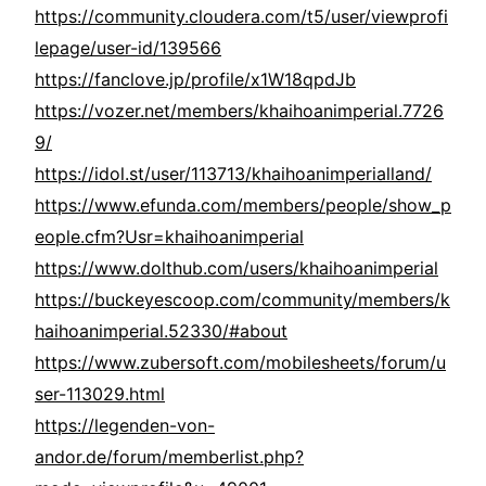
https://community.cloudera.com/t5/user/viewprofi
lepage/user-id/139566
https://fanclove.jp/profile/x1W18qpdJb
https://vozer.net/members/khaihoanimperial.7726
9/
https://idol.st/user/113713/khaihoanimperialland/
https://www.efunda.com/members/people/show_p
eople.cfm?Usr=khaihoanimperial
https://www.dolthub.com/users/khaihoanimperial
https://buckeyescoop.com/community/members/k
haihoanimperial.52330/#about
https://www.zubersoft.com/mobilesheets/forum/u
ser-113029.html
https://legenden-von-
andor.de/forum/memberlist.php?