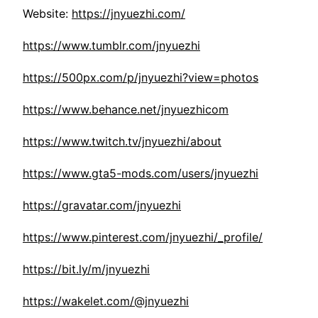
Website:
https://jnyuezhi.com/
https://www.tumblr.com/jnyuezhi
https://500px.com/p/jnyuezhi?view=photos
https://www.behance.net/jnyuezhicom
https://www.twitch.tv/jnyuezhi/about
https://www.gta5-mods.com/users/jnyuezhi
https://gravatar.com/jnyuezhi
https://www.pinterest.com/jnyuezhi/_profile/
https://bit.ly/m/jnyuezhi
https://wakelet.com/@jnyuezhi