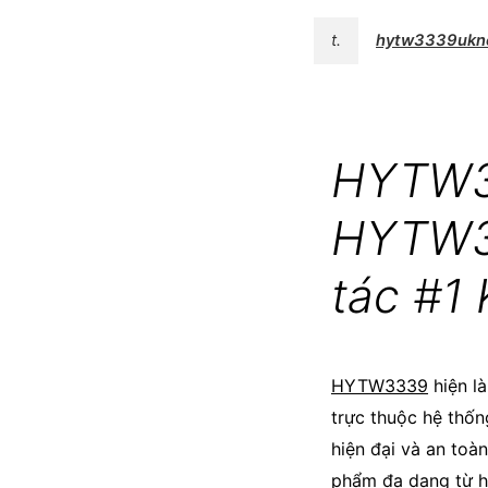
t.
hytw3339ukn
HYTW33
HYTW33
tác #1
HYTW3339
hiện là
trực thuộc hệ thốn
hiện đại và an toà
phẩm đa dạng từ hệ