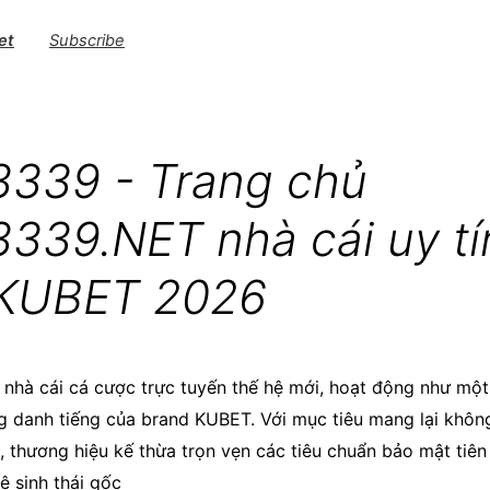
et
Subscribe
39 - Trang chủ
39.NET nhà cái uy tí
 KUBET 2026
 nhà cái cá cược trực tuyến thế hệ mới, hoạt động như một
g danh tiếng của brand KUBET. Với mục tiêu mang lại không
n, thương hiệu kế thừa trọn vẹn các tiêu chuẩn bảo mật tiên
 sinh thái gốc