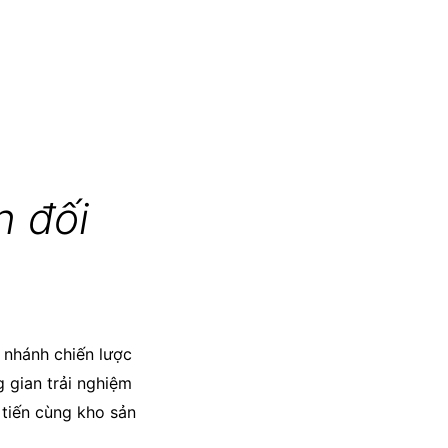
n đối
 nhánh chiến lược
 gian trải nghiệm
 tiến cùng kho sản