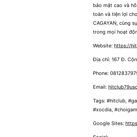
bảo mật cao và hỗ 
toàn và tiện lợi 
CAGAYAN, cùng sự 
trong mọi hoạt độ
Website:
https://h
Địa chỉ: 167 Đ. Cộ
Phone: 081283797
Email:
hitclub79u
Tags: #hitclub, #g
#xocdia, #choiga
Google Sites:
http