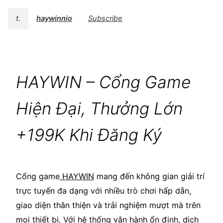
t.
haywinnio
Subscribe
HAYWIN – Cổng Game
Hiện Đại, Thưởng Lớn
+199K Khi Đăng Ký
Cổng game
HAYWIN
mang đến không gian giải trí
trực tuyến đa dạng với nhiều trò chơi hấp dẫn,
giao diện thân thiện và trải nghiệm mượt mà trên
mọi thiết bị. Với hệ thống vận hành ổn định, dịch