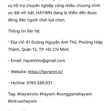
vụ hỗ trợ chuyên nghiệp cùng nhiều chương trình
ưu đãi nổi bật, HAYWIN đang là điểm đến được
đông đảo người chơi lựa chọn.
Thông tin liên hệ:
- Địa chỉ: 61 Đường Nguyễn Ảnh Thủ, Phường Hiệp
Thành, Quận 12, TP. Hồ Chí Minh
- Email: haywinnio@gmail.com
- Website:
https://haywinn.io/
- Hotline: 0765.586.931
Tag: #haywinnio #haywin #conggamehaywin
#linkvaohaywin