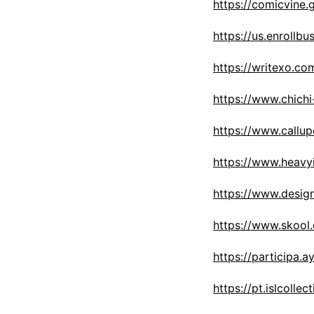
https://comicvine.
https://us.enrollb
https://writexo.c
https://www.chichi
https://www.callu
https://www.heavy
https://www.desig
https://www.skool
https://participa.a
https://pt.islcolle