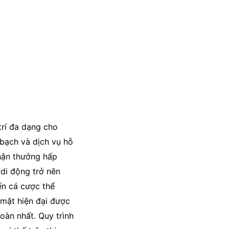
trí đa dạng cho
bạch và dịch vụ hỗ
nhận thưởng hấp
 di động trở nên
ến cá cược thể
 mật hiện đại được
oàn nhất. Quy trình