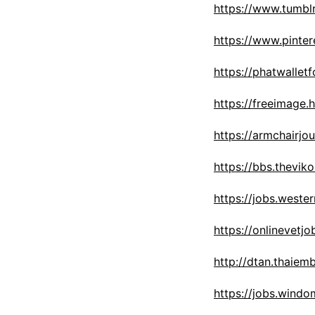
https://www.tumbl
https://www.pinte
https://phatwallet
https://freeimage.
https://armchairjo
https://bbs.thev
https://jobs.weste
https://onlinevetj
http://dtan.thaie
https://jobs.wind