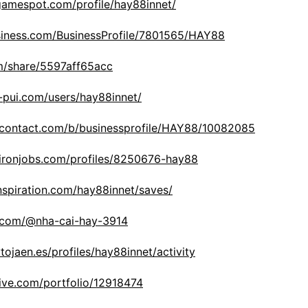
gamespot.com/profile/hay88innet/
usiness.com/BusinessProfile/7801565/HAY88
om/share/5597aff65acc
-pui.com/users/hay88innet/
pcontact.com/b/businessprofile/HAY88/10082085
ironjobs.com/profiles/8250676-hay88
nspiration.com/hay88innet/saves/
.com/@nha-cai-hay-3914
ytojaen.es/profiles/hay88innet/activity
ctive.com/portfolio/12918474