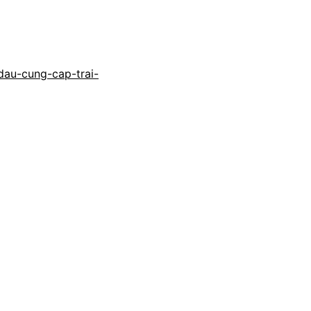
dau-cung-cap-trai-