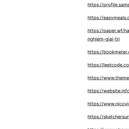
https://profile.sa
https://easymeals.
https://paper.wf/
nghiem-giai-tri
https://bookmeter
https://leetcode.c
https://www.theme
https://website.in
https://www.nicov
https://sketchersu