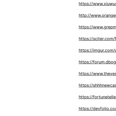
https://www.xiuw
http://www.orang
https://www.grep
https://sciter.com
https://imgur.com/
https://forum.dbo
https://www.theye
https://shhhnewcas
https://fortunetell
https://devfolio.c