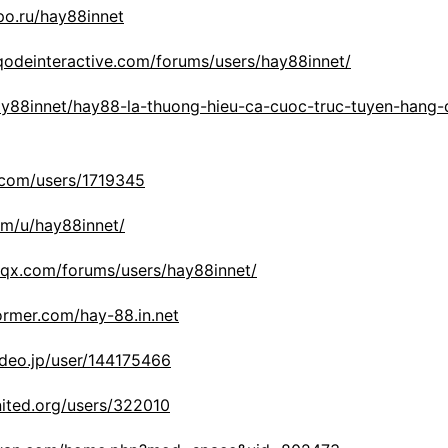
mpo.ru/hay88innet
qodeinteractive.com/forums/users/hay88innet/
hay88innet/hay88-la-thuong-hieu-ca-cuoc-truc-tuyen-hang-
.com/users/1719345
om/u/hay88innet/
qx.com/forums/users/hay88innet/
former.com/hay-88.in.net
ideo.jp/user/144175466
nited.org/users/322010