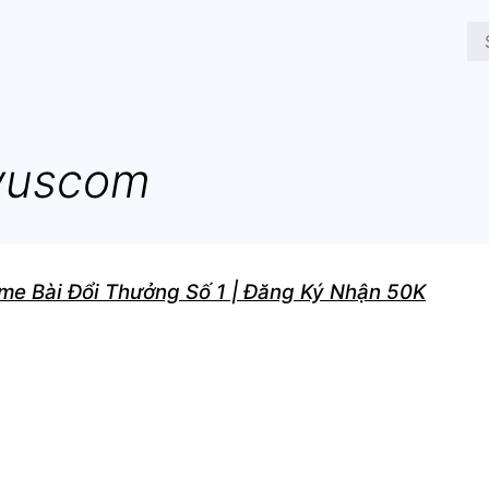
vuscom
me Bài Đổi Thưởng Số 1 | Đăng Ký Nhận 50K