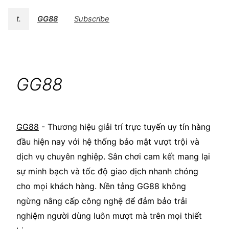
t.
GG88
Subscribe
GG88
GG88
- Thương hiệu giải trí trực tuyến uy tín hàng
đầu hiện nay với hệ thống bảo mật vượt trội và
dịch vụ chuyên nghiệp. Sân chơi cam kết mang lại
sự minh bạch và tốc độ giao dịch nhanh chóng
cho mọi khách hàng. Nền tảng GG88 không
ngừng nâng cấp công nghệ để đảm bảo trải
nghiệm người dùng luôn mượt mà trên mọi thiết