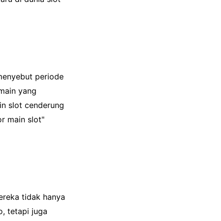
 menyebut periode
emain yang
in slot cenderung
 main slot"
Mereka tidak hanya
 tetapi juga