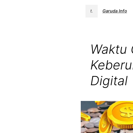
t.
Garuda Info
Waktu 
Keberu
Digital