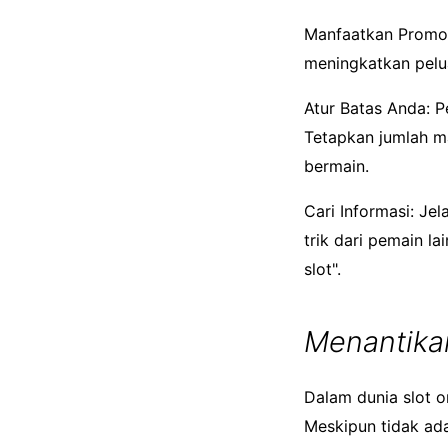
Manfaatkan Promos
meningkatkan pelu
Atur Batas Anda: P
Tetapkan jumlah m
bermain.
Cari Informasi: Je
trik dari pemain l
slot".
Menantik
Dalam dunia slot o
Meskipun tidak ad