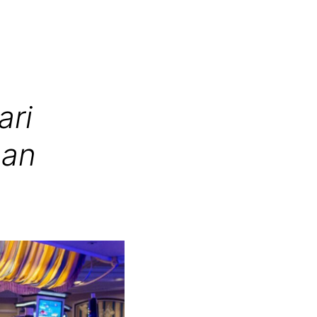
ari
gan