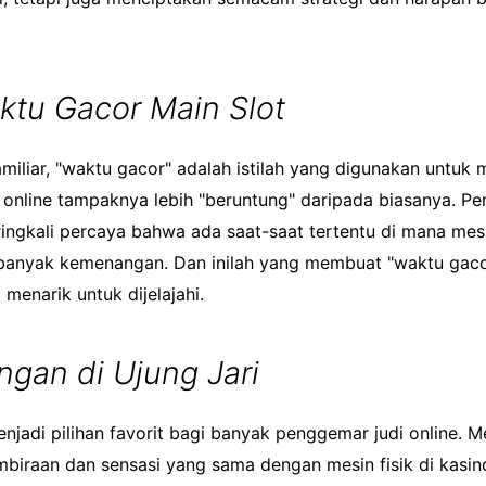
ktu Gacor Main Slot
miliar, "waktu gacor" adalah istilah yang digunakan untuk
 online tampaknya lebih "beruntung" daripada biasanya. P
ingkali percaya bahwa ada saat-saat tertentu di mana mes
banyak kemenangan. Dan inilah yang membuat "waktu gacor
menarik untuk dijelajahi.
gan di Ujung Jari
menjadi pilihan favorit bagi banyak penggemar judi online. 
raan dan sensasi yang sama dengan mesin fisik di kasino,