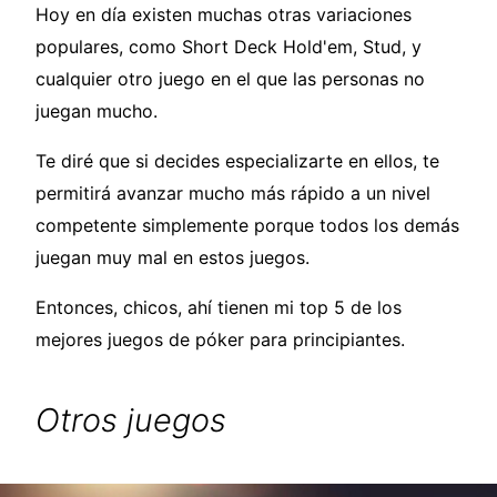
Hoy en día existen muchas otras variaciones
populares, como Short Deck Hold'em, Stud, y
cualquier otro juego en el que las personas no
juegan mucho.
Te diré que si decides especializarte en ellos, te
permitirá avanzar mucho más rápido a un nivel
competente simplemente porque todos los demás
juegan muy mal en estos juegos.
Entonces, chicos, ahí tienen mi top 5 de los
mejores juegos de póker para principiantes.
Otros juegos