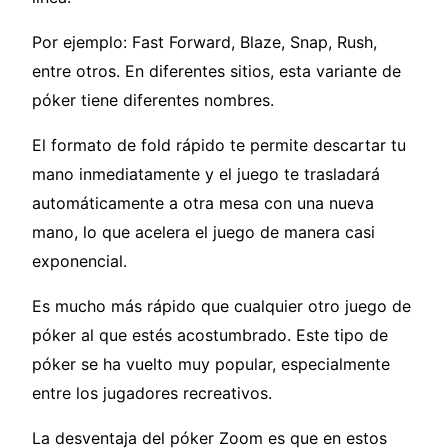
Por ejemplo: Fast Forward, Blaze, Snap, Rush,
entre otros. En diferentes sitios, esta variante de
póker tiene diferentes nombres.
El formato de fold rápido te permite descartar tu
mano inmediatamente y el juego te trasladará
automáticamente a otra mesa con una nueva
mano, lo que acelera el juego de manera casi
exponencial.
Es mucho más rápido que cualquier otro juego de
póker al que estés acostumbrado. Este tipo de
póker se ha vuelto muy popular, especialmente
entre los jugadores recreativos.
La desventaja del póker Zoom es que en estos