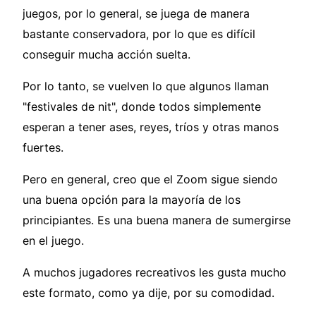
juegos, por lo general, se juega de manera
bastante conservadora, por lo que es difícil
conseguir mucha acción suelta.
Por lo tanto, se vuelven lo que algunos llaman
"festivales de nit", donde todos simplemente
esperan a tener ases, reyes, tríos y otras manos
fuertes.
Pero en general, creo que el Zoom sigue siendo
una buena opción para la mayoría de los
principiantes. Es una buena manera de sumergirse
en el juego.
A muchos jugadores recreativos les gusta mucho
este formato, como ya dije, por su comodidad.