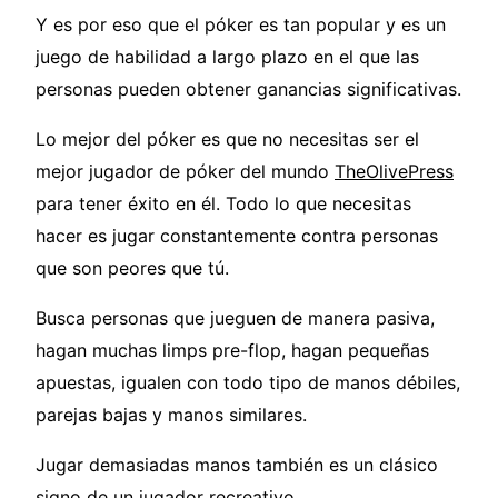
Y es por eso que el póker es tan popular y es un
juego de habilidad a largo plazo en el que las
personas pueden obtener ganancias significativas.
Lo mejor del póker es que no necesitas ser el
mejor jugador de póker del mundo
TheOlivePress
para tener éxito en él. Todo lo que necesitas
hacer es jugar constantemente contra personas
que son peores que tú.
Busca personas que jueguen de manera pasiva,
hagan muchas limps pre-flop, hagan pequeñas
apuestas, igualen con todo tipo de manos débiles,
parejas bajas y manos similares.
Jugar demasiadas manos también es un clásico
signo de un jugador recreativo.