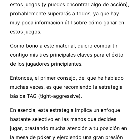
estos juegos (y puedes encontrar algo de acción),
probablemente superarás a todos, ya que hay
muy poca información útil sobre cómo ganar en
estos juegos.
Como bono a este material, quiero compartir
contigo mis tres principales claves para el éxito
de los jugadores principiantes.
Entonces, el primer consejo, del que he hablado
muchas veces, es que recomiendo la estrategia
básica TAG (tight-aggressive).
En esencia, esta estrategia implica un enfoque
bastante selectivo en las manos que decides
jugar, prestando mucha atención a tu posición en
la mesa de póker y ejerciendo una gran presión