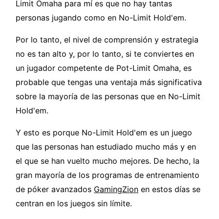
Limit Omaha para mí es que no hay tantas
personas jugando como en No-Limit Hold'em.
Por lo tanto, el nivel de comprensión y estrategia
no es tan alto y, por lo tanto, si te conviertes en
un jugador competente de Pot-Limit Omaha, es
probable que tengas una ventaja más significativa
sobre la mayoría de las personas que en No-Limit
Hold'em.
Y esto es porque No-Limit Hold'em es un juego
que las personas han estudiado mucho más y en
el que se han vuelto mucho mejores. De hecho, la
gran mayoría de los programas de entrenamiento
de póker avanzados
GamingZion
en estos días se
centran en los juegos sin límite.