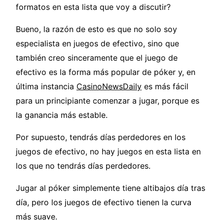
formatos en esta lista que voy a discutir?
Bueno, la razón de esto es que no solo soy
especialista en juegos de efectivo, sino que
también creo sinceramente que el juego de
efectivo es la forma más popular de póker y, en
última instancia
CasinoNewsDaily
es más fácil
para un principiante comenzar a jugar, porque es
la ganancia más estable.
Por supuesto, tendrás días perdedores en los
juegos de efectivo, no hay juegos en esta lista en
los que no tendrás días perdedores.
Jugar al póker simplemente tiene altibajos día tras
día, pero los juegos de efectivo tienen la curva
más suave.