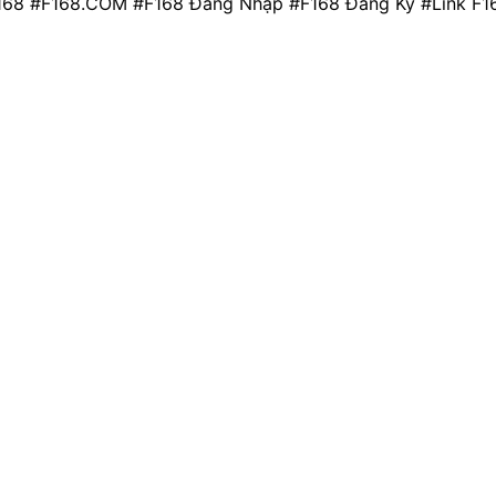
F168 #F168.COM #F168 Đăng Nhập #F168 Đăng Ký #Link F1