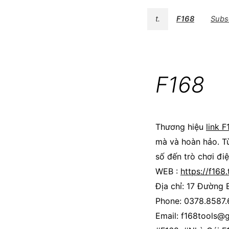
t.
F168
Subs
F168
Thương hiệu
link F
mà và hoàn hảo. Từ 
số đến trò chơi đi
WEB :
https://f168.
Địa chỉ: 17 Đường 
Phone: 0378.8587.
Email: f168tools@