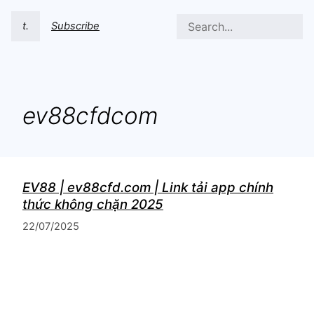
t.
Subscribe
ev88cfdcom
EV88 | ev88cfd.com | Link tải app chính
thức không chặn 2025
22/07/2025