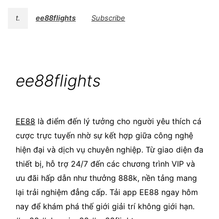
t.
ee88flights
Subscribe
ee88flights
EE88
là điểm đến lý tưởng cho người yêu thích cá
cược trực tuyến nhờ sự kết hợp giữa công nghệ
hiện đại và dịch vụ chuyên nghiệp. Từ giao diện đa
thiết bị, hỗ trợ 24/7 đến các chương trình VIP và
ưu đãi hấp dẫn như thưởng 888k, nền tảng mang
lại trải nghiệm đẳng cấp. Tải app EE88 ngay hôm
nay để khám phá thế giới giải trí không giới hạn.