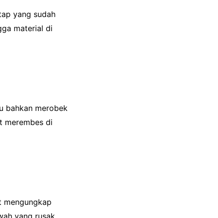
atap yang sudah
gga material di
tau bahkan merobek
at merembes di
pat mengungkap
wah yang rusak,