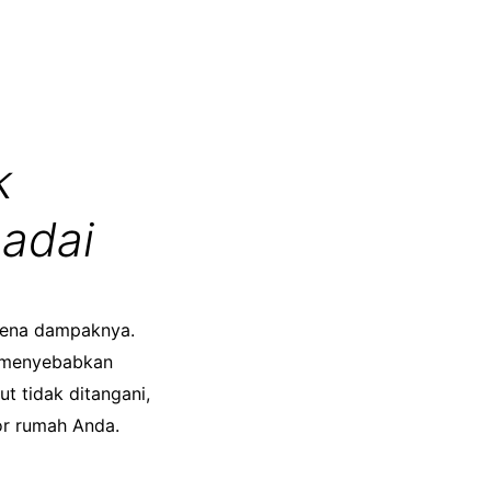
k
Badai
kena dampaknya.
t menyebabkan
t tidak ditangani,
or rumah Anda.