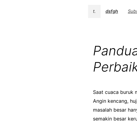
t.
dsfgh
Sub
Pandua
Perbai
Saat cuaca buruk 
Angin kencang, huj
masalah besar hany
semakin besar keru