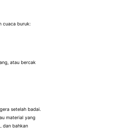
h cuaca buruk:
ang, atau bercak
era setelah badai.
au material yang
i, dan bahkan