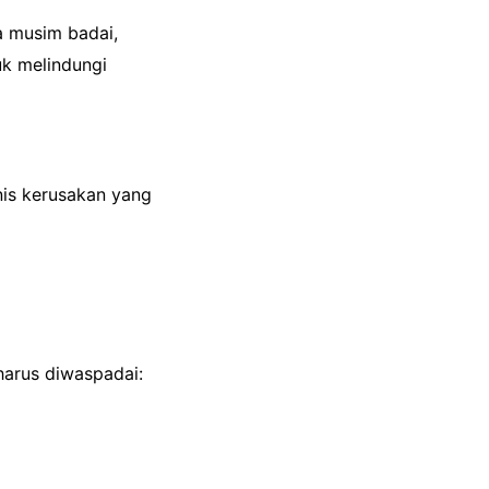
a musim badai,
uk melindungi
nis kerusakan yang
 harus diwaspadai: