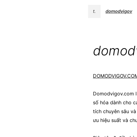
t.
domodvigov
domod
DOMODVIGOV.CO
Domodvigov.com là
số hóa dành cho cá
tích chuyên sâu và
ưu hiệu suất và ch