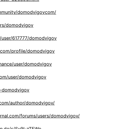
community/domodvigovcom/
sers/domodvigov
ws/user/617777/domodvigov
.com/profile/domodvigov
finance/user/domodvigov
.com/user/domodvigov
u/-domodvigov
s.com/author/domodvigov/
ournal.com/forums/users/domodvigov/
fn.de/s/Sy9I-zTEWe