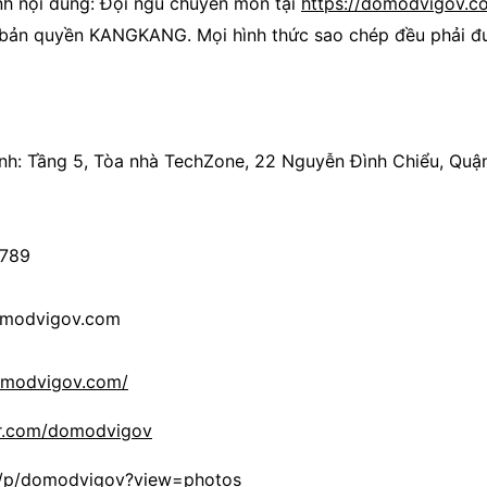
nh nội dung: Đội ngũ chuyên môn tại
https://domodvigov.c
bản quyền KANGKANG. Mọi hình thức sao chép đều phải đ
h: Tầng 5, Tòa nhà TechZone, 22 Nguyễn Đình Chiểu, Quận 
 789
omodvigov.com
domodvigov.com/
lr.com/domodvigov
m/p/domodvigov?view=photos