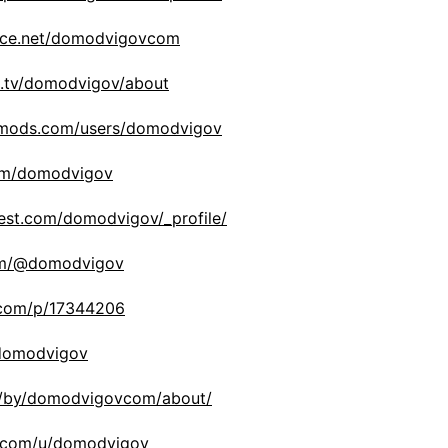
nce.net/domodvigovcom
h.tv/domodvigov/about
-mods.com/users/domodvigov
com/domodvigov
rest.com/domodvigov/_profile/
com/@domodvigov
r.com/p/17344206
/domodvigov
om/by/domodvigovcom/about/
r.com/u/domodvigov