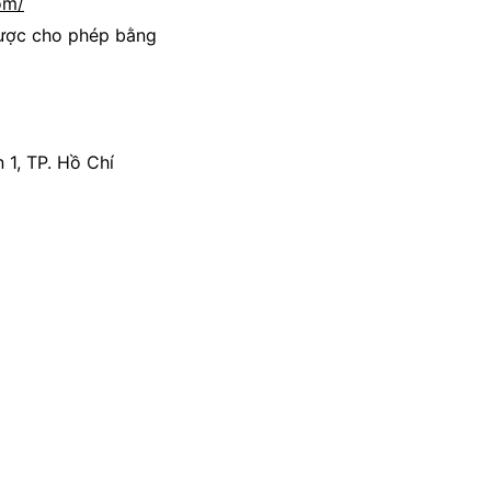
om/
ược cho phép bằng
1, TP. Hồ Chí