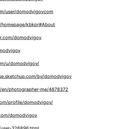
com/user/domodvigovcom
om/homepage/kbkpr#About
er.com/domodvigov
omodvigov
com/u/domodvigov/
use.sketchup.com/by/domodvigov
m/en/photographer-me/4878372
com/profile/domodvigov/
a.com/domodvigov
/user-326896.html