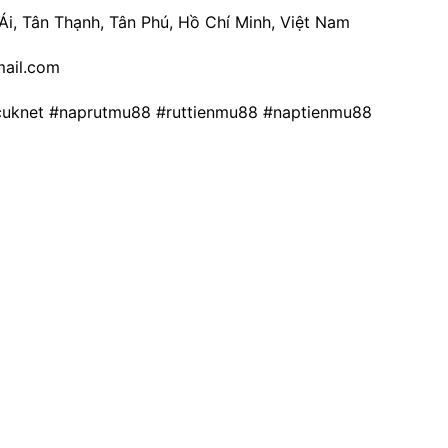
 Ái, Tân Thạnh, Tân Phú, Hồ Chí Minh, Việt Nam
ail.com
uknet #naprutmu88 #ruttienmu88 #naptienmu88