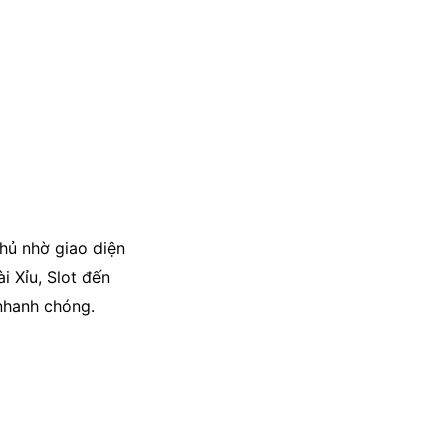
hủ nhờ giao diện
i Xỉu, Slot đến
nhanh chóng.