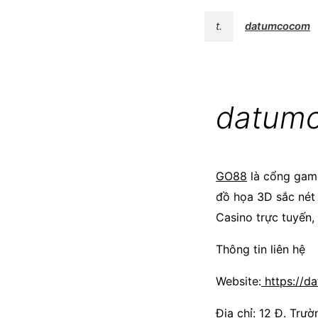
t.
datumcocom
datum
GO88
là cổng game
đồ họa 3D sắc nét 
Casino trực tuyến,
Thông tin liên hệ
Website:
https://d
Địa chỉ: 12 Đ. Trư