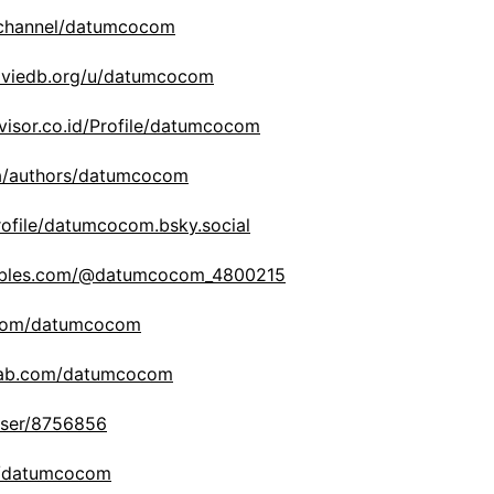
/channel/datumcocom
oviedb.org/u/datumcocom
visor.co.id/Profile/datumcocom
ia/authors/datumcocom
rofile/datumcocom.bsky.social
tables.com/@datumcocom_4800215
s.com/datumcocom
lab.com/datumcocom
/user/8756856
om/datumcocom