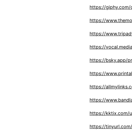
https://giphy.com
https://www.them
https://www.tripad
https://vocal.med
https://bsky.app/p
https://www.prin
https://allmylink
https://www.band
https://kktix.com
https://tinyurl.c