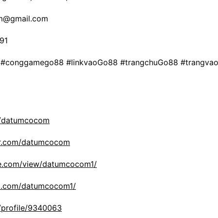
m@gmail.com
91
 #conggamego88 #linkvaoGo88 #trangchuGo88 #trangva
om/datumcocom
lr.com/datumcocom
gle.com/view/datumcocom1/
est.com/datumcocom1/
/profile/9340063