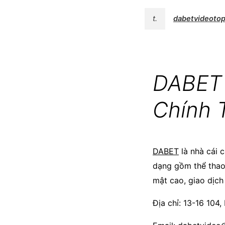
t.
dabetvideoto
DABET 
Chính 
DABET
là nhà cái 
dạng gồm thể thao,
mật cao, giao dịch
Địa chỉ: 13-16 104