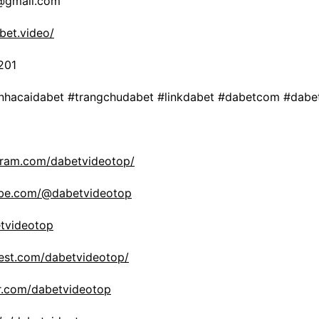
o@gmail.com
abet.video/
201
nhacaidabet #trangchudabet #linkdabet #dabetcom #dabet
gram.com/dabetvideotop/
ube.com/@dabetvideotop
etvideotop
rest.com/dabetvideotop/
r.com/dabetvideotop