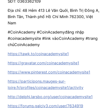
SĐT: 0363362109
Địa chỉ: 48 Hẻm 413 Lê Văn Quới, Bình Trị Đông A,
Bình Tân, Thành phố Hồ Chí Minh 762300, Việt
Nam
#CoinAcademy #CoinAcademyđăng nhập
#coinacademysite #link vàoCoinAcademy #trang
chủCoinAcademy
https://tawk.to/coinacademysite1
https://gravatar.com/coinacademysite1
https://www.pinterest.com/coinacademysite1
https://participons.mauges-sur-
loire.fr/profiles/coinacademysite1/activity
http://delphi.larsbo.org/user/coinacademysite1
https://forums.galciv3.com/user/7634919