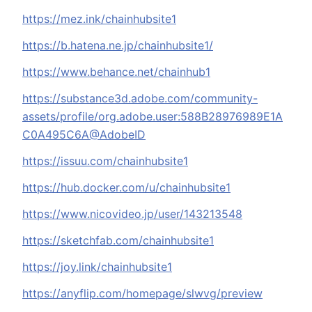
https://mez.ink/chainhubsite1
https://b.hatena.ne.jp/chainhubsite1/
https://www.behance.net/chainhub1
https://substance3d.adobe.com/community-
assets/profile/org.adobe.user:588B28976989E1A
C0A495C6A@AdobeID
https://issuu.com/chainhubsite1
https://hub.docker.com/u/chainhubsite1
https://www.nicovideo.jp/user/143213548
https://sketchfab.com/chainhubsite1
https://joy.link/chainhubsite1
https://anyflip.com/homepage/slwvg/preview