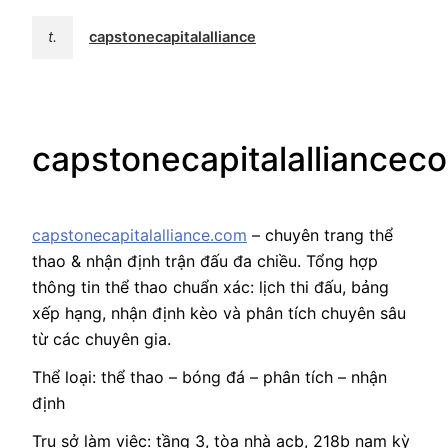
t.
capstonecapitalalliance
capstonecapitalalliancec
capstonecapitalalliance.com
– chuyên trang thể
thao & nhận định trận đấu đa chiều. Tổng hợp
thông tin thể thao chuẩn xác: lịch thi đấu, bảng
xếp hạng, nhận định kèo và phân tích chuyên sâu
từ các chuyên gia.
Thể loại: thể thao – bóng đá – phân tích – nhận
định
Trụ sở làm việc: tầng 3, tòa nhà acb, 218b nam kỳ