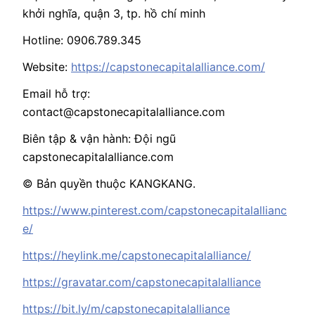
khởi nghĩa, quận 3, tp. hồ chí minh
Hotline: 0906.789.345
Website:
https://capstonecapitalalliance.com/
Email hỗ trợ:
contact@capstonecapitalalliance.com
Biên tập & vận hành: Đội ngũ
capstonecapitalalliance.com
© Bản quyền thuộc KANGKANG.
https://www.pinterest.com/capstonecapitalallianc
e/
https://heylink.me/capstonecapitalalliance/
https://gravatar.com/capstonecapitalalliance
https://bit.ly/m/capstonecapitalalliance