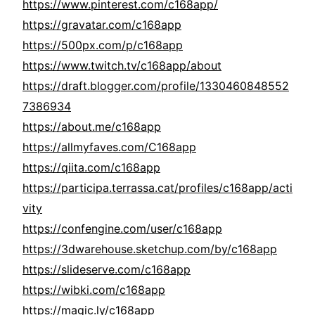
https://www.pinterest.com/c168app/
https://gravatar.com/c168app
https://500px.com/p/c168app
https://www.twitch.tv/c168app/about
https://draft.blogger.com/profile/1330460848552
7386934
https://about.me/c168app
https://allmyfaves.com/C168app
https://qiita.com/c168app
https://participa.terrassa.cat/profiles/c168app/acti
vity
https://confengine.com/user/c168app
https://3dwarehouse.sketchup.com/by/c168app
https://slideserve.com/c168app
https://wibki.com/c168app
https://magic.ly/c168app