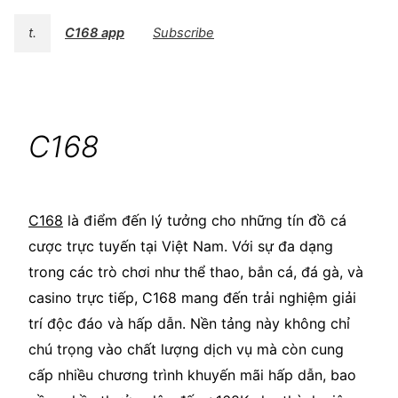
t.
C168 app
Subscribe
C168
C168
là điểm đến lý tưởng cho những tín đồ cá
cược trực tuyến tại Việt Nam. Với sự đa dạng
trong các trò chơi như thể thao, bắn cá, đá gà, và
casino trực tiếp, C168 mang đến trải nghiệm giải
trí độc đáo và hấp dẫn. Nền tảng này không chỉ
chú trọng vào chất lượng dịch vụ mà còn cung
cấp nhiều chương trình khuyến mãi hấp dẫn, bao