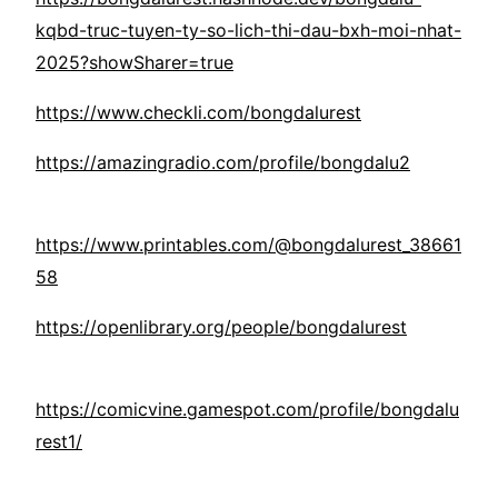
kqbd-truc-tuyen-ty-so-lich-thi-dau-bxh-moi-nhat-
2025?showSharer=true
https://www.checkli.com/bongdalurest
https://amazingradio.com/profile/bongdalu2
https://www.printables.com/@bongdalurest_38661
58
https://openlibrary.org/people/bongdalurest
https://comicvine.gamespot.com/profile/bongdalu
rest1/