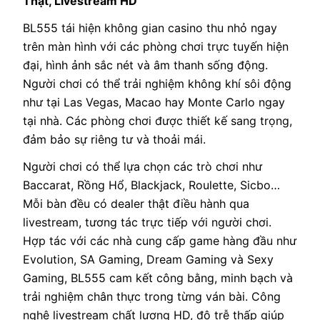
Thật, Livestream HD
BL555 tái hiện không gian casino thu nhỏ ngay
trên màn hình với các phòng chơi trực tuyến hiện
đại, hình ảnh sắc nét và âm thanh sống động.
Người chơi có thể trải nghiệm không khí sôi động
như tại Las Vegas, Macao hay Monte Carlo ngay
tại nhà. Các phòng chơi được thiết kế sang trọng,
đảm bảo sự riêng tư và thoải mái.
Người chơi có thể lựa chọn các trò chơi như
Baccarat, Rồng Hổ, Blackjack, Roulette, Sicbo…
Mỗi bàn đều có dealer thật điều hành qua
livestream, tương tác trực tiếp với người chơi.
Hợp tác với các nhà cung cấp game hàng đầu như
Evolution, SA Gaming, Dream Gaming và Sexy
Gaming, BL555 cam kết công bằng, minh bạch và
trải nghiệm chân thực trong từng ván bài. Công
nghệ livestream chất lượng HD, độ trễ thấp giúp