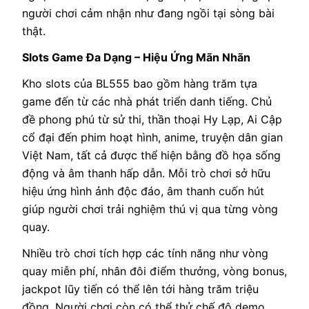
người chơi cảm nhận như đang ngồi tại sòng bài
thật.
Slots Game Đa Dạng – Hiệu Ứng Mãn Nhãn
Kho slots của BL555 bao gồm hàng trăm tựa
game đến từ các nhà phát triển danh tiếng. Chủ
đề phong phú từ sử thi, thần thoại Hy Lạp, Ai Cập
cổ đại đến phim hoạt hình, anime, truyện dân gian
Việt Nam, tất cả được thể hiện bằng đồ họa sống
động và âm thanh hấp dẫn. Mỗi trò chơi sở hữu
hiệu ứng hình ảnh độc đáo, âm thanh cuốn hút
giúp người chơi trải nghiệm thú vị qua từng vòng
quay.
Nhiều trò chơi tích hợp các tính năng như vòng
quay miễn phí, nhân đôi điểm thưởng, vòng bonus,
jackpot lũy tiến có thể lên tới hàng trăm triệu
đồng. Người chơi còn có thể thử chế độ demo