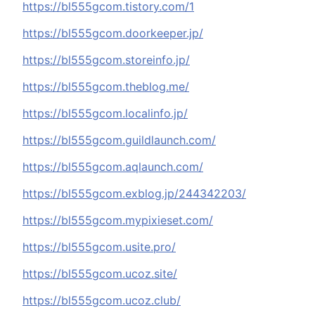
https://bl555gcom.tistory.com/1
https://bl555gcom.doorkeeper.jp/
https://bl555gcom.storeinfo.jp/
https://bl555gcom.theblog.me/
https://bl555gcom.localinfo.jp/
https://bl555gcom.guildlaunch.com/
https://bl555gcom.aqlaunch.com/
https://bl555gcom.exblog.jp/244342203/
https://bl555gcom.mypixieset.com/
https://bl555gcom.usite.pro/
https://bl555gcom.ucoz.site/
https://bl555gcom.ucoz.club/