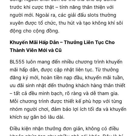
trước khi cược thật – tính năng thân thiện với
người mới. Ngoài ra, các giải đấu slots thường
xuyên được tổ chức, thu hút và tạo không khí sôi
động cho cộng đồng.
Khuyến Mãi Hấp Dẫn – Thưởng Liên Tục Cho
Thành Viên Mới và Cũ
BL555 luôn mang đến nhiều chương trình khuyến
mãi hấp dẫn, được cập nhật liên tục. Từ thưởng
đăng ký mới, hoàn tiền nạp đầu, khuyến mãi tuần,
ưu đãi sinh nhật đến thưởng khách hàng thân thiết
– tất cả đều minh bạch, rõ ràng và dễ tham gia.
Mỗi chương trình được thiết kế phù hợp với từng
nhóm người chơi, đảm bảo lợi ích tối đa và khuyến
khích sự gắn bó lâu dài.
Điều kiện nhận thưởng đơn giản, không có điều