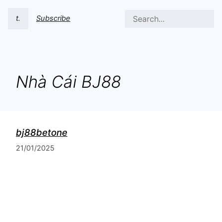
t.
Subscribe
Nhà Cái BJ88
bj88betone
21/01/2025