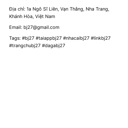
Địa chỉ: 1a Ngô Sĩ Liên, Vạn Thắng, Nha Trang,
Khánh Hòa, Việt Nam
Email: bj27@gmail.com
Tags: #bj27 #taiappbj27 #nhacaibj27 #linkbj27
#trangchubj27 #dagabj27