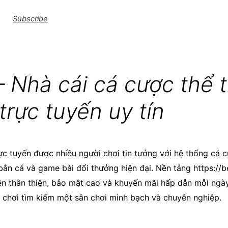
Subscribe
– Nhà cái cá cược thể 
trực tuyến uy tín
rực tuyến được nhiều người chơi tin tưởng với hệ thống cá c
 bắn cá và game bài đổi thưởng hiện đại. Nền tảng https://b
diện thân thiện, bảo mật cao và khuyến mãi hấp dẫn mỗi ngà
 chơi tìm kiếm một sân chơi minh bạch và chuyên nghiệp.