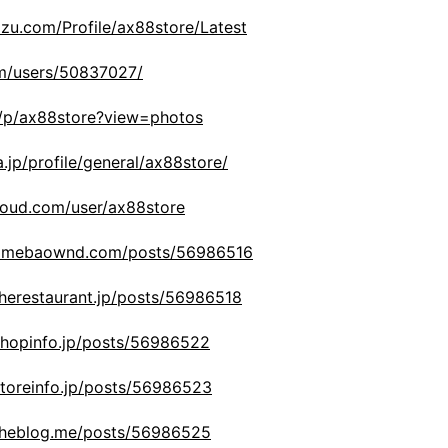
izu.com/Profile/ax88store/Latest
om/users/50837027/
/p/ax88store?view=photos
jp/profile/general/ax88store/
oud.com/user/ax88store
e.amebaownd.com/posts/56986516
therestaurant.jp/posts/56986518
.shopinfo.jp/posts/56986522
storeinfo.jp/posts/56986523
.theblog.me/posts/56986525