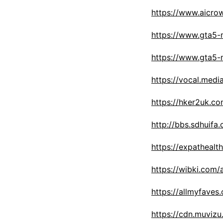
https://www.aicro
https://www.gta5-
https://www.gta5-
https://vocal.med
https://hker2uk.
http://bbs.sdhui
https://expathealt
https://wibki.com/
https://allmyfaves
https://cdn.muvizu