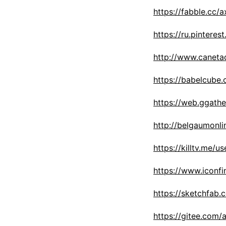
https://fabble.cc/
https://ru.pintere
http://www.caneta
https://babelcube
https://web.ggath
http://belgaumonli
https://killtv.me/u
https://www.iconf
https://sketchfab
https://gitee.com/