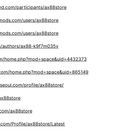
wd.com/participants/ax88store
mods.com/users/ax88store
mods.com/users/ax88store
ia/authors/ax88-k9f7m035v
com/home.php?mod=space&uid=4432373
fa.com/home.php?mod=space&uid=865149
hseoul.com/profile/ax88store/
ax88store
.com/ax88store
.com/Profile/ax88store/Latest