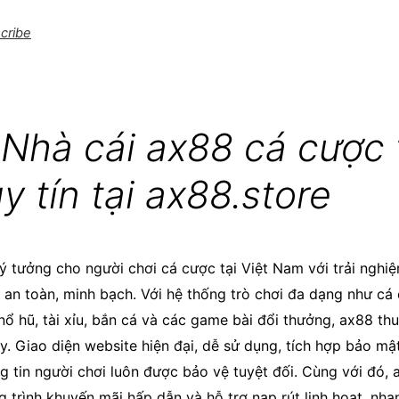
cribe
 Nhà cái ax88 cá cược 
y tín tại ax88.store
ý tưởng cho người chơi cá cược tại Việt Nam với trải nghiệm
 an toàn, minh bạch. Với hệ thống trò chơi đa dạng như cá 
 nổ hũ, tài xỉu, bắn cá và các game bài đổi thưởng, ax88 th
y. Giao diện website hiện đại, dễ sử dụng, tích hợp bảo m
 tin người chơi luôn được bảo vệ tuyệt đối. Cùng với đó,
 trình khuyến mãi hấp dẫn và hỗ trợ nạp rút linh hoạt, nh