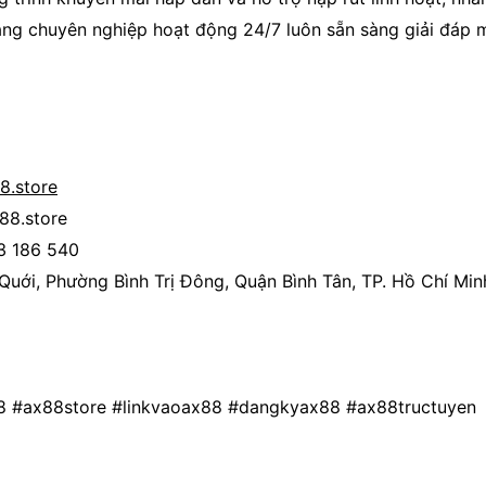
ng chuyên nghiệp hoạt động 24/7 luôn sẵn sàng giải đáp 
88.store
88.store
23 186 540
 Quới, Phường Bình Trị Đông, Quận Bình Tân, TP. Hồ Chí Min
8 #ax88store #linkvaoax88 #dangkyax88 #ax88tructuyen