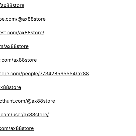
m/ax88store
ube.com/@ax88store
rest.com/ax88store/
om/ax88store
r.com/ax88store
score.com/people/773428565554/ax88
ax88store
ucthunt.com/@ax88store
t.com/user/ax88store/
r.com/ax88store