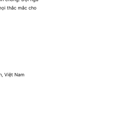
mọi thắc mắc cho
h, Việt Nam