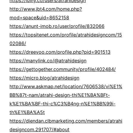
https://luvly.co/users/atrahidesign
http://www.jbt4.com/home.php?
mod=space&uid=8652158
https://anunt-imob.ro/user/profile/832066
https://topsitenet.com/profile/atrahidesigncom/15
02086/
https://dreevoo.com/profile.php?pid=901513
https://manylink.co/@atrahidesign
https://gettogether.community/profile/402484/
https://micro.blog/atrahidesign
http://www.askmap.net/location/7606538/vi%E1%
BB%87t-nam/atrahi-design-thi%E1%BA%BFt-
k%E1%BA%BF-thi-c%C3%B4ng-n%E1%BB%99i-
th%E1%BA%A5t
https://diendan.clbmarketing.com/members/atrahi
designcom.291707/#about