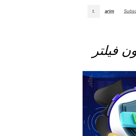
t.
arim
Subsc
ن فیلتر