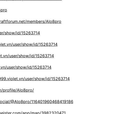
8pro
raftforum.net/members/Alo8pro
user/show/id/15263714
iolet.vn/user/show/id/15263714
let.vn/user/show/id/15263714
et.vn/user/show/id/15263714
999.violet.vn/user/show/id/15263714
/profile/Alo8pro/
social/@Alo8pro/116401960468419186
meister.com/app/map/3982320471