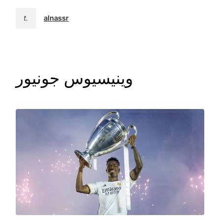
t.
alnassr
وینیسیوس جونیور