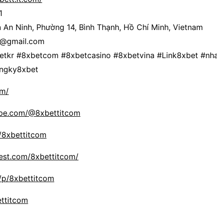
1
 An Ninh, Phường 14, Bình Thạnh, Hồ Chí Minh, Vietnam
m@gmail.com
etkr #8xbetcom #8xbetcasino #8xbetvina #Link8xbet #nh
angky8xbet
om/
ube.com/@8xbettitcom
m/8xbettitcom
rest.com/8xbettitcom/
/p/8xbettitcom
ettitcom