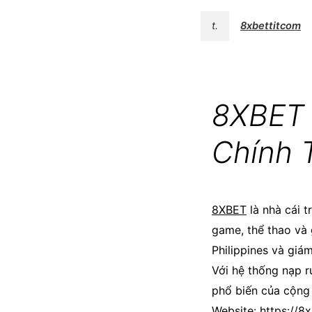
t.
8xbettitcom
8XBET 
Chính 
8XBET
là nhà cái t
game, thể thao và
Philippines và giá
Với hệ thống nạp r
phổ biến của cộng 
Website:
https://8x