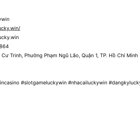
ywin
ucky.win/
ucky.win
 864
n Cư Trinh, Phường Phạm Ngũ Lão, Quận 1, TP. Hồ Chí Minh
incasino #slotgameluckywin #nhacailuckywin #dangkyluck