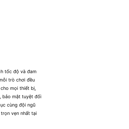
ích tốc độ và đam
mỗi trò chơi đều
cho mọi thiết bị,
, bảo mật tuyệt đối
tục cùng đội ngũ
trọn vẹn nhất tại