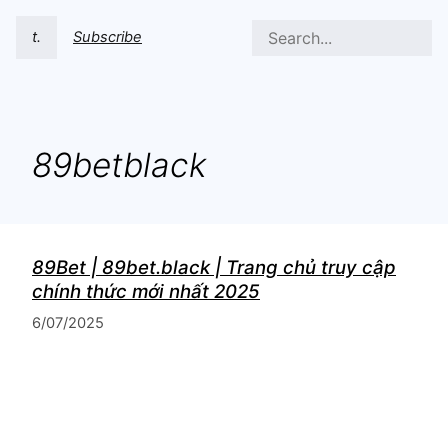
t.
Subscribe
89betblack
89Bet | 89bet.black | Trang chủ truy cập
chính thức mới nhất 2025
6/07/2025