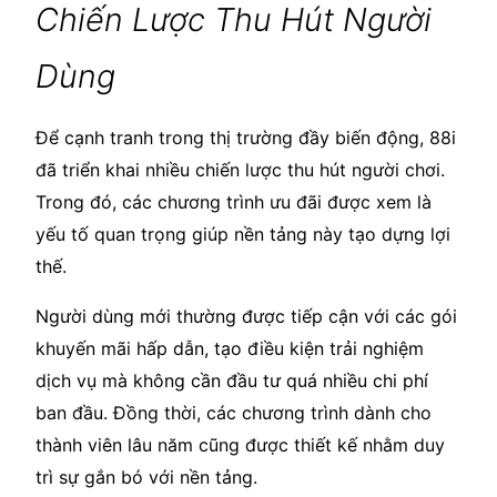
Chiến Lược Thu Hút Người
Dùng
Để cạnh tranh trong thị trường đầy biến động, 88i
đã triển khai nhiều chiến lược thu hút người chơi.
Trong đó, các chương trình ưu đãi được xem là
yếu tố quan trọng giúp nền tảng này tạo dựng lợi
thế.
Người dùng mới thường được tiếp cận với các gói
khuyến mãi hấp dẫn, tạo điều kiện trải nghiệm
dịch vụ mà không cần đầu tư quá nhiều chi phí
ban đầu. Đồng thời, các chương trình dành cho
thành viên lâu năm cũng được thiết kế nhằm duy
trì sự gắn bó với nền tảng.