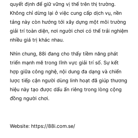
quyết định để giữ vững vị thế trên thị trường.
Không chỉ dừng lại ở việc cung cấp dịch vụ, nền
tảng này còn hướng tới xây dựng một môi trường
giải trí toàn diện, nơi người chơi có thể trải nghiệm
nhiều giá trị khác nhau.
Nhìn chung, 88i đang cho thấy tiềm năng phát
triển mạnh mẽ trong lĩnh vực giải trí số. Sự kết
hợp giữa công nghệ, nội dung đa dạng và chiến
lược tiếp cận người dùng linh hoạt đã giúp thương
hiệu này tạo được dấu ấn riêng trong lòng cộng
đồng người chơi.
Website: https://88i.com.se/