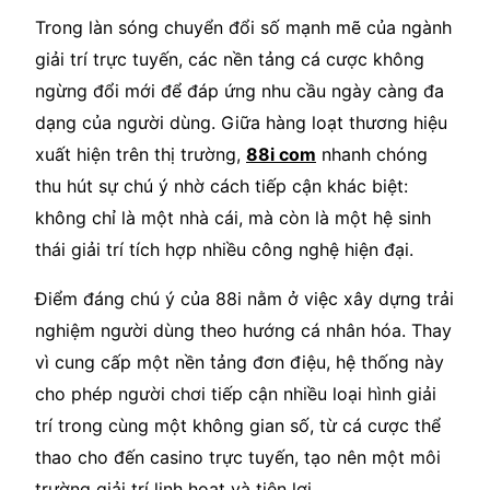
Trong làn sóng chuyển đổi số mạnh mẽ của ngành
giải trí trực tuyến, các nền tảng cá cược không
ngừng đổi mới để đáp ứng nhu cầu ngày càng đa
dạng của người dùng. Giữa hàng loạt thương hiệu
xuất hiện trên thị trường,
88i com
nhanh chóng
thu hút sự chú ý nhờ cách tiếp cận khác biệt:
không chỉ là một nhà cái, mà còn là một hệ sinh
thái giải trí tích hợp nhiều công nghệ hiện đại.
Điểm đáng chú ý của 88i nằm ở việc xây dựng trải
nghiệm người dùng theo hướng cá nhân hóa. Thay
vì cung cấp một nền tảng đơn điệu, hệ thống này
cho phép người chơi tiếp cận nhiều loại hình giải
trí trong cùng một không gian số, từ cá cược thể
thao cho đến casino trực tuyến, tạo nên một môi
trường giải trí linh hoạt và tiện lợi.