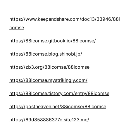
https://www.keepandshare.com/doc13/33946/88i
comse
https://88icomse.gitbook.io/88icomse/
https://88icomse.blog.shinobi.jp/
https://zb3.org/88icomse/88icomse
https://88icomse.mystrikingly.com/
https://88icomse.tistory.com/entry/88icomse
https://postheaven.net/88icomse/88icomse
https://69d858886377d.site123.me/