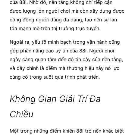
của 88i. Nhờ đó, nền tảng không chỉ tiếp cận
được lượng lớn người chơi mà còn xây dựng được
cộng đồng người dùng đa dạng, tạo nên sự lan
tỏa mạnh mẽ trên thị trường trực tuyến.
Ngoài ra, yếu tố minh bạch trong vận hành cũng
góp phần nâng cao uy tín của 88i. Người chơi
ngày càng quan tâm đến độ tin cậy của nền tảng,
và đây chính là điểm mà thương hiệu này nỗ lực
củng cố trong suốt quá trình phát triển.
Không Gian Giải Trí Đa
Chiều
Một trong những điểm khiến 88i trở nên khác biệt