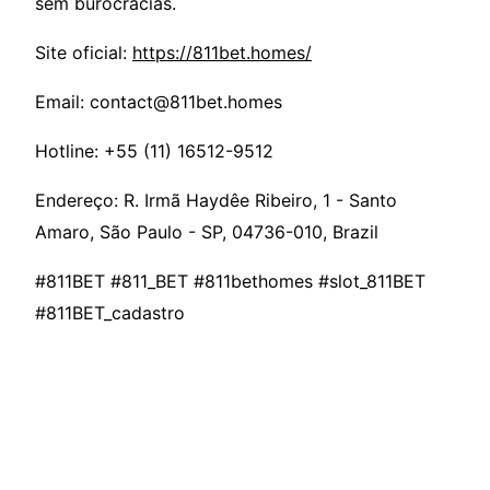
sem burocracias.
Site oficial:
https://811bet.homes/
Email: contact@811bet.homes
Hotline: +55 (11) 16512-9512
Endereço: R. Irmã Haydêe Ribeiro, 1 - Santo
Amaro, São Paulo - SP, 04736-010, Brazil
#811BET #811_BET #811bethomes #slot_811BET
#811BET_cadastro