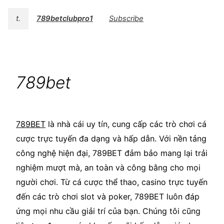
t.
789betclubpro1
Subscribe
789bet
789BET
là nhà cái uy tín, cung cấp các trò chơi cá
cược trực tuyến đa dạng và hấp dẫn. Với nền tảng
công nghệ hiện đại, 789BET đảm bảo mang lại trải
nghiệm mượt mà, an toàn và công bằng cho mọi
người chơi. Từ cá cược thể thao, casino trực tuyến
đến các trò chơi slot và poker, 789BET luôn đáp
ứng mọi nhu cầu giải trí của bạn. Chúng tôi cũng