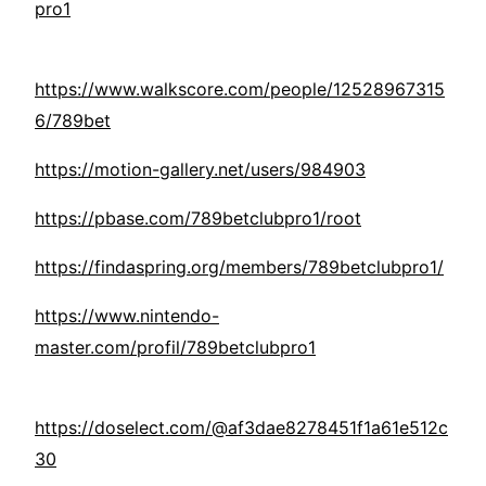
pro1
https://www.walkscore.com/people/12528967315
6/789bet
https://motion-gallery.net/users/984903
https://pbase.com/789betclubpro1/root
https://findaspring.org/members/789betclubpro1/
https://www.nintendo-
master.com/profil/789betclubpro1
https://doselect.com/@af3dae8278451f1a61e512c
30