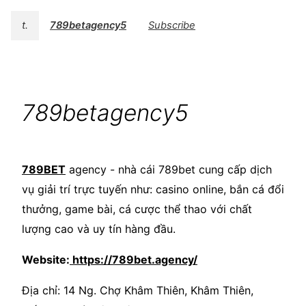
t.
789betagency5
Subscribe
789betagency5
789BET
agency - nhà cái 789bet cung cấp dịch
vụ giải trí trực tuyến như: casino online, bắn cá đổi
thưởng, game bài, cá cược thể thao với chất
lượng cao và uy tín hàng đầu.
Website:
https://789bet.agency/
Địa chỉ: 14 Ng. Chợ Khâm Thiên, Khâm Thiên,