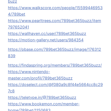
buzz
https://www.walkscore.com/people/15599446953
4/789bet
https://www.pearltrees.com/789bet365buzz/item
797652041
https://wallhaven.cc/user/789bet365buzz
https://motion-gallery.net/users/984354
https://pbase.com/789bet365buzz/image/176312
839
https://findaspring.org/members/789bet365buzz/
https://www.nintendo-
master.com/profil/789bet365buzz
https://doselect.com/@f080a9c8f44e5664cc8c29
7c8
https://teletype.in/@789bet365buzz
https://www.bookemon.com/member-
home/789bet/1150683