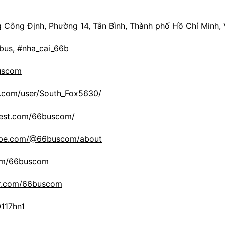
g Công Định, Phường 14, Tân Bình, Thành phố Hồ Chí Minh,
bus, #nha_cai_66b
buscom
t.com/user/South_Fox5630/
rest.com/66buscom/
ube.com/@66buscom/about
com/66buscom
lr.com/66buscom
0117hn1