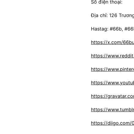
Số điện thoại:
Địa chỉ: 126 Trươn
Hastag: #66b, #66
https://x.com/66
https://www.reddi
https://www.pinte
https://www.yout
https://gravatar.
https://www.tumb
https://diigo.com/