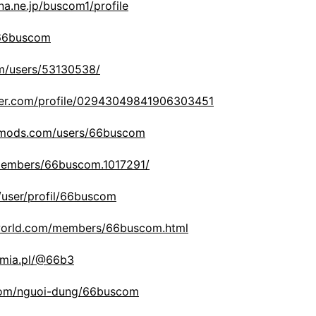
ena.ne.jp/buscom1/profile
/66buscom
om/users/53130538/
ger.com/profile/02943049841906303451
-mods.com/users/66buscom
/members/66buscom.1017291/
o/user/profil/66buscom
-world.com/members/66buscom.html
emia.pl/@66b3
.com/nguoi-dung/66buscom