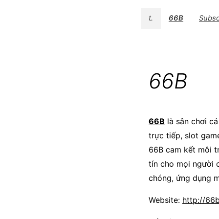
t.
66B
Subsc
66B
66B
là sân chơi cá
trực tiếp, slot ga
66B cam kết môi tr
tín cho mọi người 
chóng, ứng dụng m
Website:
http://66