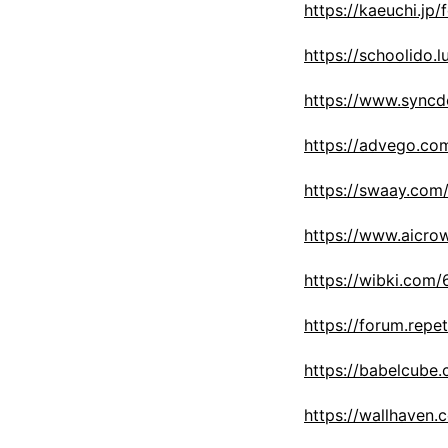
https://kaeuchi.jp
https://schoolido.
https://www.syncd
https://advego.co
https://swaay.com
https://www.aicro
https://wibki.com/
https://forum.rep
https://babelcube
https://wallhaven